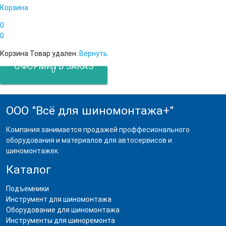
Корзина
0
0
Корзина
Товар удален.
Вернуть
ОФОРМИТЬ ЗАКАЗ
0
ООО "Всё для шиномонтажа+"
Компания занимается продажей проффесионального
оборудования и материалов для автосервисов и
шиномонтажек.
Каталог
Подъемники
Инструмент для шиномонтажа
Оборудование для шиномонтажа
Инструменты для шиноремонта