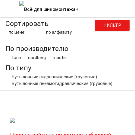
Сортировать
ФИЛЬТР
по цене:
по алфавиту:
По производителю
torin
nordberg
master
По типу
Бутылочные гидравлические (грузовые)
Бутылочные пневмогидравлические (грузовые)
Домкраты бутылочного типа
Цена на сайте не являеться публичной