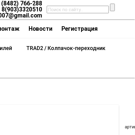
(8482) 766-288
8(903)3320510
007@gmail.com
монтаж
Новости
Регистрация
тилей
TRAD2 / Колпачок-переходник
шой/стандарт)
арти