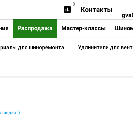
0
insert_chart
Контакты
gva
ния
Распродажа
Мастер-классы
Шино
ериалы для шиноремонта
Удлинители для вен
ачок-переходник вентиля (боль