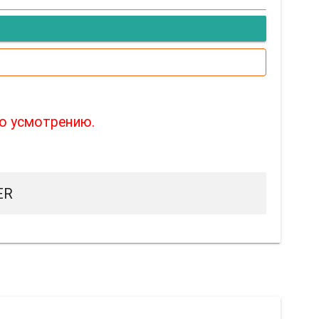
го усмотрению.
ER
совать