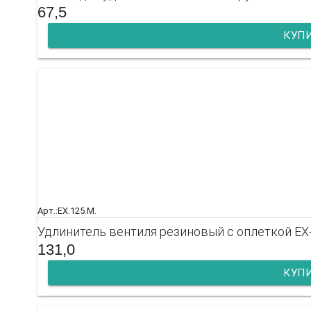
67,5
КУП
Арт.:EX.125.M.
Удлинитель вентиля резиновый с оплеткой E
131,0
КУП