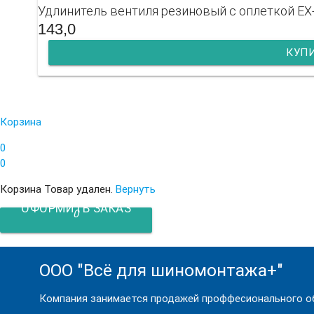
Удлинитель вентиля резиновый с оплеткой E
143,0
КУП
Корзина
0
0
Корзина
Товар удален.
Вернуть
ОФОРМИТЬ ЗАКАЗ
0
ООО "Всё для шиномонтажа+"
Компания занимается продажей проффесионального об