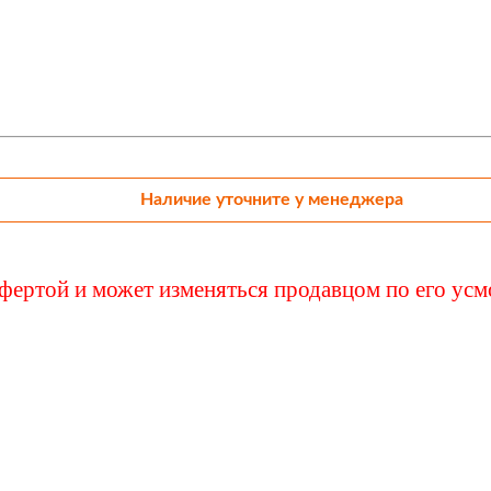
и вентилей
Наличие уточните у менеджера
ффертой и может изменяться продавцом по его ус
также может заинтерес