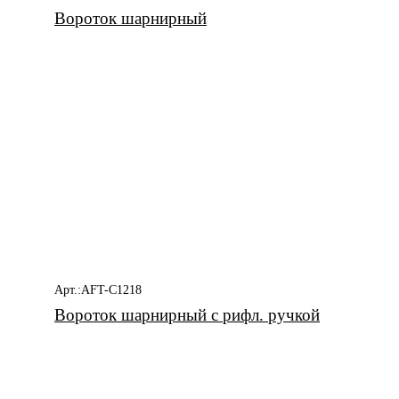
Вороток шарнирный
Арт.:AFT-C1218
Вороток шарнирный с рифл. ручкой