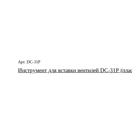
Арт.:DC-31Р
Инструмент для вставки вентилей DC-31Р (плас