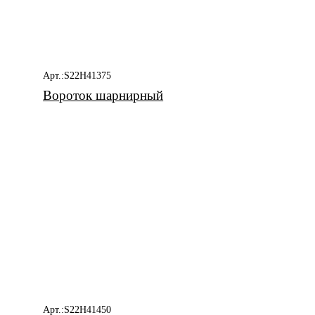
Арт.:S22H41375
Вороток шарнирный
Арт.:S22H41450