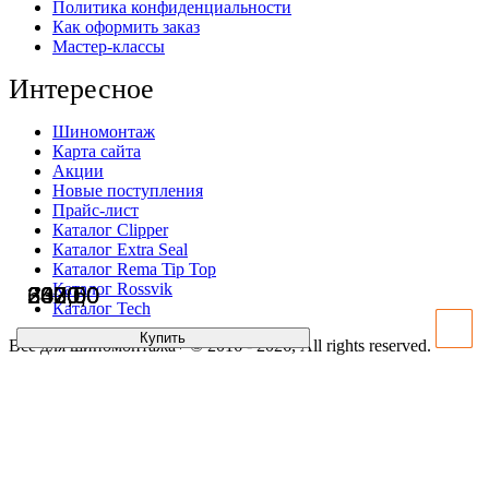
Политика конфиденциальности
Как оформить заказ
Мастер-классы
Интересное
Шиномонтаж
Карта сайта
Акции
Новые поступления
Прайс-лист
Каталог Clipper
Каталог Extra Seal
Каталог Rema Tip Top
Каталог Rossvik
6020,0
2430,0
367,5
330,0
Каталог Tech
Купить
Купить
Купить
Купить
Всё для шиномонтажа+ © 2016 - 2026, All rights reserved.