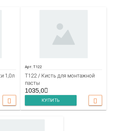
Арт.:T122
и 1,0л
T122 / Кисть для монтажной
пасты
1035,0
КУПИТЬ