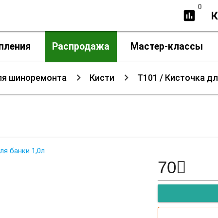
0
insert_chart
К
пления
Распродажа
Мастер-классы
ля шиноремонта
Кисти
T101 / Кисточка дл
T101 / Кисточка для банки 1,0л
70