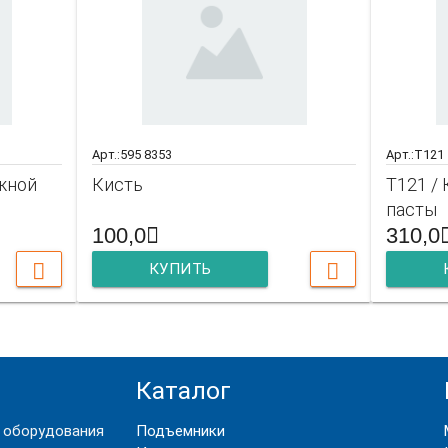
Арт.:595 8353
Арт.:T121
ажной
Кисть
T121 /
пасты
100,0
310,0
КУПИТЬ
Каталог
 оборудования
Подъемники