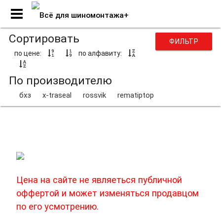
Сортировать
ФИЛЬТР
по цене:
по алфавиту:
По производителю
бхз
x-traseal
rossvik
rematiptop
Сырая резина
Цена на сайте не являеться публичной
оффертой и может изменяться продавцом
по его усмотрению.