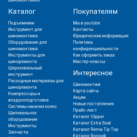
шиномонтажек.
Каталог
Покупателям
Подъемники
Мы в youtube
Инструмент для
Контакты
шиномонтажа
Юридическая информация
Оборудование для
Политика
шиномонтажа
конфиденциальности
Инструменты для
Как оформить заказ
шиноремонта
Мастер-классы
Шероховальный
Интересное
инструмент
Расходные материалы для
Шиномонтаж
шиноремонта
Карта сайта
Компрессоры и
Акции
воздухоподготовка
Новые поступления
Системы накачки колес
Прайс-лист
Шиповальное
Каталог Clipper
оборудование
Каталог Extra Seal
Инструменты
Каталог Rema Tip Top
Запчасти
Каталог Rossvik