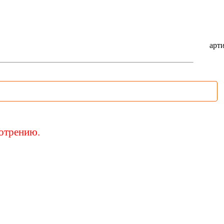
арти
мотрению.
овать