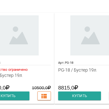
акже может заинтере
5
Арт.:PG-18
ство ограничено
PG-18 / Бустер 19л.
 Бустер 19л.
0,0
8815,0
10500,0
КУПИТЬ
КУПИТЬ