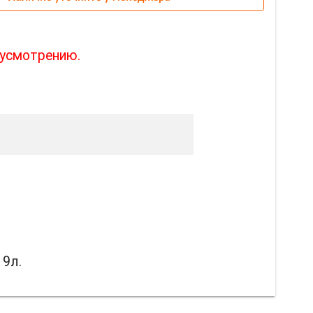
 усмотрению.
19л.