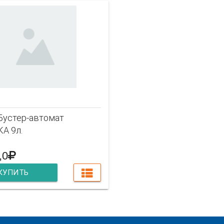
 Бустер-автомат
A 9л.
,0
КУПИТЬ