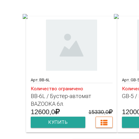
Вас т
Арт.:BB-6L
Арт.:GB-
Количество ограничено
Количе
BB-6L / Бустер-автомат
GB-5 /
BAZOOKA 6л.
12600,0
1200
15330,0
КУПИТЬ