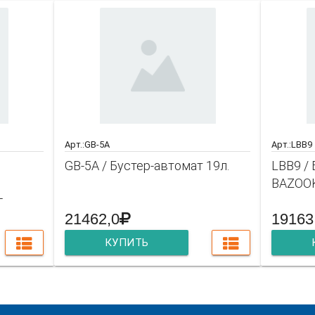
Арт.:GB-5A
Арт.:LBB9
GB-5A / Бустер-автомат 19л.
LBB9 /
BAZOOK
г
21462,0
19163
КУПИТЬ